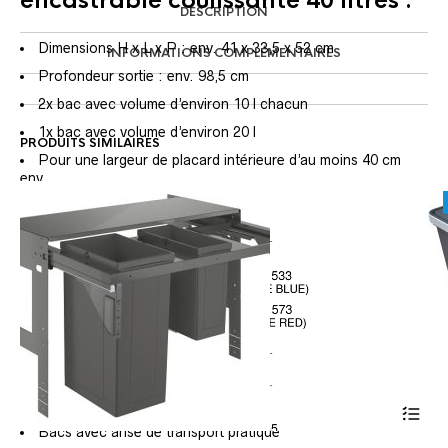
encastrable coulissante 40 litres :
DESCRIPTION
Dimensions H x L x P : env. 41 x 33,5 x 52 cm
INFORMATIONS COMPLÉMENTAIRES
Profondeur sortie : env. 98,5 cm
2x bac avec volume d’environ 10 l chacun
1x bac avec volume d’environ 20 l
PRODUITS SIMILAIRES
Pour une largeur de placard intérieure d’au moins 40 cm
env.
Pèse au total env. 6,3 kg
En plastique (ABS, PP), métal
En gris clair
Avantages :
Montage facile sous l’évier de la cuisine
3 bacs en 2 tailles différentes
Retirable grâce au rail télescopique
Bacs avec anse de transport pratique