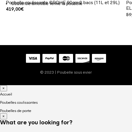
Poubelle coulissante GROHE 90cm 2 bacs (11L et 29L)
Po
Couvercle amovible ferme la poubelle
EL
419,00
€
59
© 2023 | Poubelle sous evier
×
Accueil
Poubelles coulissantes
Poubelles de porte
×
What are you looking for?