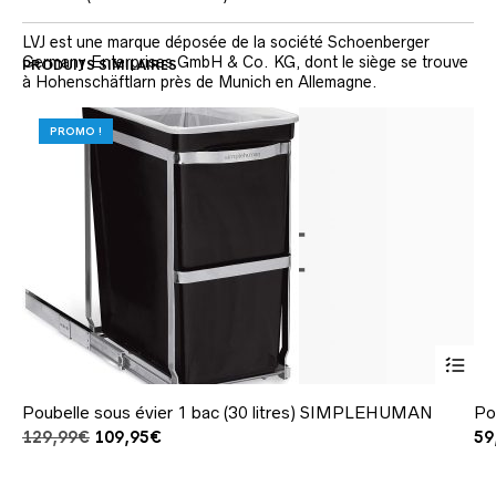
LVJ est une marque déposée de la société Schoenberger
Germany Enterprises GmbH & Co. KG, dont le siège se trouve
PRODUITS SIMILAIRES
à Hohenschäftlarn près de Munich en Allemagne.
Caractéristiques de la poubelle 3
PROMO !
bacs (3X10 litres)
Dimensions du produit (L x l x h) ‏ : ‎ 30 x 26 x 42 cm
Capacité : 30 litres (3 x 10 litres)
Fabricant ‏ : ‎ LVJ
Couleur : Gris
ASIN ‏ : ‎ B0B3DSXB6W
Référence constructeur ‏ : ‎ 1000021386
Poubelle sous évier 1 bac (30 litres) SIMPLEHUMAN
Po
Le
Le
129,99
€
109,95
€
59
prix
prix
initial
actuel