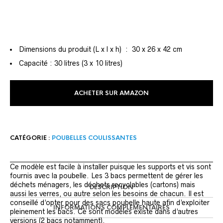
Dimensions du produit (L x l x h) ‏ : ‎ 30 x 26 x 42 cm
Capacité : 30 litres (3 x 10 litres)
ACHETER SUR AMAZON
CATÉGORIE :
POUBELLES COULISSANTES
Ce modèle est facile à installer puisque les supports et vis sont
fournis avec la poubelle. Les 3 bacs permettent de gérer les
déchets ménagers, les déchets recyclables (cartons) mais
DESCRIPTION
aussi les verres, ou autre selon les besoins de chacun. Il est
conseillé d’opter pour des sacs poubelle haute afin d’exploiter
INFORMATIONS COMPLÉMENTAIRES
pleinement les bacs. Ce sont modèles existe dans d’autres
versions (2 bacs notamment).