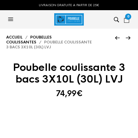
LIVRAISON GRATUITE A PARTIR DE 25€
0
ACCUEIL
/
POUBELLES
COULISSANTES
/ POUBELLE COULISSANTE
3 BACS 3X10L (30L) LVJ
Poubelle coulissante 3
bacs 3X10L (30L) LVJ
74,99
€