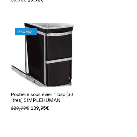
prix
prix
initial
actuel
était :
est :
39,90€.
29,90€.
PROMO !
Poubelle sous évier 1 bac (30
litres) SIMPLEHUMAN
Le
Le
129,99
€
109,95
€
prix
prix
initial
actuel
était :
est :
129,99€.
109,95€.