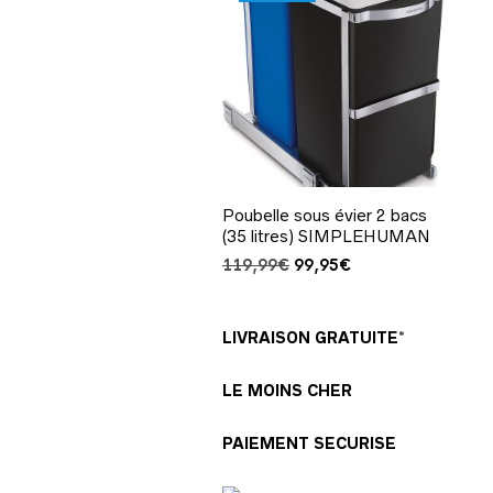
Poubelle sous évier 2 bacs
(35 litres) SIMPLEHUMAN
Le
Le
119,99
€
99,95
€
prix
prix
initial
actuel
était :
est :
LIVRAISON GRATUITE*
119,99€.
99,95€.
LE MOINS CHER
PAIEMENT SECURISE