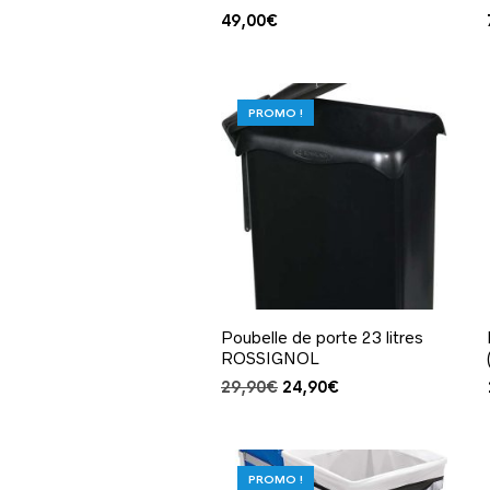
49,00
€
PROMO !
Poubelle de porte 23 litres
ROSSIGNOL
Le
Le
29,90
€
24,90
€
prix
prix
initial
actuel
était :
est :
29,90€.
24,90€.
PROMO !