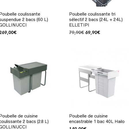
Poubelle coulissante
Poubelle coulissante tri
suspendue 2 bacs (60 L)
sélectif 2 bacs (24L + 24L)
GOLLINUCCI
ELLETIPI
Le
Le
269,00
€
79,90
€
69,90
€
prix
prix
initial
actuel
était :
est :
79,90€.
69,90€.
Poubelle de cuisine
Poubelle de cuisine
coulissante 2 bacs (28 L)
encastrable 1 bac 40L Hailo
GOLLINUCCI
149,00
€