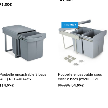
71,00
€
PROMO !
Poubelle encastrable 3 bacs
Poubelle encastrable sous
(40L) RELAXDAYS
évier 2 bacs (2x20L) LVJ
Le
Le
114,99
€
99,99
€
84,99
€
prix
prix
initial
actuel
était :
est :
99,99€.
84,99€.