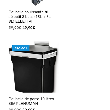
Poubelle coulissante tri
sélectif 3 bacs (18L + 8L +
8L) ELLETIPI
Le
Le
59,90
€
49,90
€
prix
prix
initial
actuel
était :
est :
59,90€.
49,90€.
PROMO !
Poubelle de porte 10 litres
SIMPLEHUMAN
Le
Le
39,90
€
29,90
€